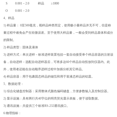
S
0.001－2.0
样品
≥1800
O
0.001－2.0
4、样品
1) 样品量： 0至500毫克，视样品种类而定，使用极小量样品并无不可，但是称
量过程中难免会产生轻微误差。至于使用大样品量，一般会受到样品基体和成分
的限制。
2) 样品类型：固体及液体
3) 进样方式：单次进样－标准进样装置包括一套自动接受单个样品容器的注射设
备，自动进样－选配自动进样器后，可将多达60个样品自动投放到仪器内。此
外，使用者还能在自动顺序进样过程中加插分析其它样品。
4) 样品容器：用于包裹固态样品的锡箔和用于装液态样品的铝皿。
5、数据处理：
1) 综合化键盘控制器：采用整体式颜色编码键盘，方便参数输入及控制仪器。
2) 显示设施：具有两行共40字位的明亮荧光显示表板，便于读取数据。
3) 通讯设施：共提供三个标准RS-232通讯接口。
6.物理指标：