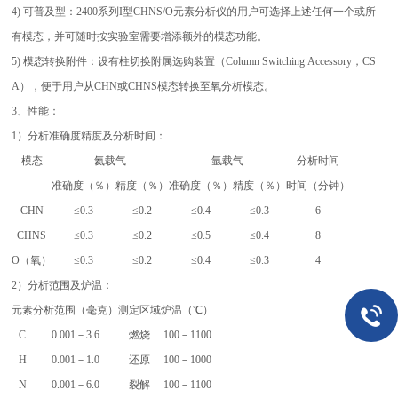
4) 可普及型：2400系列I型CHNS/O元素分析仪的用户可选择上述任何一个或所
有模态，并可随时按实验室需要增添额外的模态功能。
5) 模态转换附件：设有柱切换附属选购装置（Column Switching Accessory，CS
A），便于用户从CHN或CHNS模态转换至氧分析模态。
3、性能：
1）分析准确度精度及分析时间：
模态
氦载气
氩载气
分析时间
准确度（％）
精度（％）
准确度（％）
精度（％）
时间（分钟）
CHN
≤0.3
≤0.2
≤0.4
≤0.3
6
CHNS
≤0.3
≤0.2
≤0.5
≤0.4
8
O（氧）
≤0.3
≤0.2
≤0.4
≤0.3
4
2）分析范围及炉温：
元素
分析范围（毫克）
测定区域
炉温（℃）
C
0.001－3.6
燃烧
100－1100
H
0.001－1.0
还原
100－1000
N
0.001－6.0
裂解
100－1100