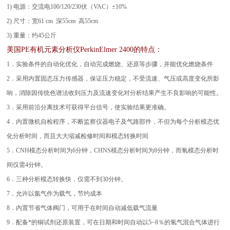
1) 电源：交流电100/120/230伏（VAC）±10%
2) 尺寸：宽61 cm 深55cm 高55cm
3) 重量：约45公斤
美国PE
有机元素分析仪
PerkinElmer 2400的特点：
1．实验条件的自动化优化，自动完成燃烧、还原等步骤，并能优化燃烧条件
2．采用内置固态压力传感器，保证压力稳定，不受流速、气压或高度变化所影
响，消除因传统色谱法收到压力及流速变化对分析结果产生不良影响的可能性。
3．采用前沿分离技术可获得平台信号，使实验结果更准确。
4．内置微机自检程序，不断监察仪器电子及气路部件，不但为每个分析模态优
化分析时间，而且大大缩减检修时间和模态转换时间
5．CNH模态分析时间为6分钟，CHNS模态分析时间为8分钟，而氧模态分析时
间仅需4分钟。
6．三种分析模态转换快，仅需不到30分钟。
7．允许以氩气作为载气，节约成本
8．内置节省气体阀门，可用于在时间自动减低载气流量
9．配备*的铜试剂还原装置，可在日期和时间自动以5~8％的氢气混合气体进行