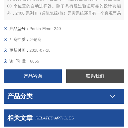
60 个位置的自动进样器。除了具有经过验证可靠的设计功能
外，2400 系列 II（碳氢氮硫/氧）元素系统还具有一个直观而易
于使用的元素分析数据管理器软件。元素分析数据管理器软件纳
入了有助于简化数据搜集和分析的*功能，在化学和药物产品，地
产品型号：
Perkin-Elmer 240
质材料，纺织及造纸工业，煤、油及其它产品
厂商性质：
经销商
更新时间：
2018-07-18
访 问 量：
6655
产品咨询
联系我们
产品分类
相关文章
RELATED ARTICLES