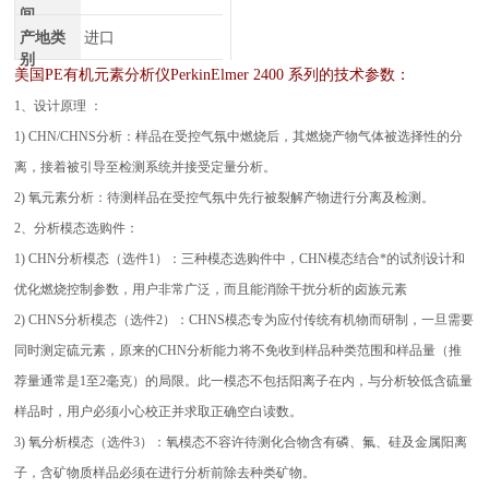
间
产地类
进口
别
美国PE
有机元素分析仪
PerkinElmer 2400 系列的技术参数：
1、设计原理 ：
1) CHN/CHNS分析：样品在受控气氛中燃烧后，其燃烧产物气体被选择性的分
离，接着被引导至检测系统并接受定量分析。
2) 氧元素分析：待测样品在受控气氛中先行被裂解产物进行分离及检测。
2、分析模态选购件：
1) CHN分析模态（选件1）：三种模态选购件中，CHN模态结合*的试剂设计和
优化燃烧控制参数，用户非常广泛，而且能消除干扰分析的卤族元素
2) CHNS分析模态（选件2）：CHNS模态专为应付传统有机物而研制，一旦需要
同时测定硫元素，原来的CHN分析能力将不免收到样品种类范围和样品量（推
荐量通常是1至2毫克）的局限。此一模态不包括阳离子在内，与分析较低含硫量
样品时，用户必须小心校正并求取正确空白读数。
3) 氧分析模态（选件3）：氧模态不容许待测化合物含有磷、氟、硅及金属阳离
子，含矿物质样品必须在进行分析前除去种类矿物。