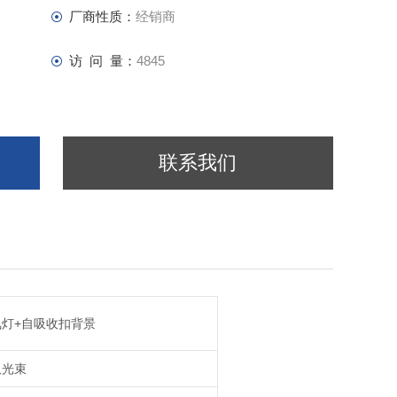
厂商性质：
经销商
访 问 量：
4845
联系我们
氘灯+自吸收扣背景
双光束