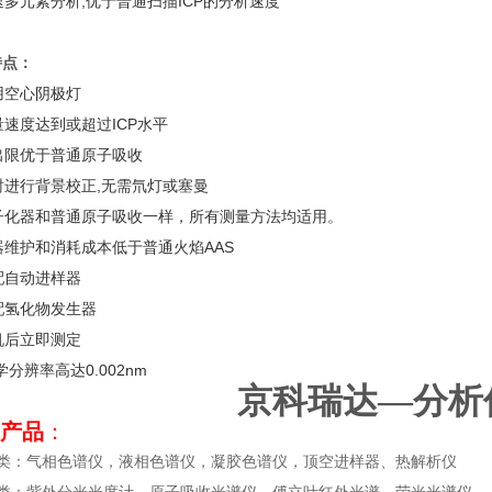
快速多元素分析,优于普通扫描ICP的分析速度
特点：
不用空心阴极灯
测量速度达到或超过ICP水平
检出限优于普通原子吸收
同时进行背景校正,无需氘灯或塞曼
原子化器和普通原子吸收一样，所有测量方法均适用。
仪器维护和消耗成本低于普通火焰AAS
可配自动进样器
可配氢化物发生器
开机后立即测定
光学分辨率高达0.002nm
京科瑞达—分析
产品
：
谱类：气相色谱仪，液相色谱仪，凝胶色谱仪，顶空进样器、热解析仪