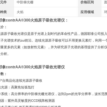
元件
中阶梯光栅
价格区间
种类
火焰
应用领域
环
拿contrAA®300火焰原子吸收光谱仪：
简介：
光源原子吸收光谱仪是原子光谱上划时代的革命性产品，德国耶拿公司投入
原子光谱技术的zui前沿。连续光源原子吸收可以不用更换元素灯，利用一
测量更多的元素（如放射性元素），并为研究原子光谱的基理提供了分析仪
收分析。
拿contrAA®300火焰原子吸收光谱仪
参数：
世界*台商品化连续光源原子吸收
连续光源：高聚焦短弧氙灯
光学系统：高分辨率的中阶梯光栅光谱仪，达到2pm的光学分辨率，波长范围18
检测器：紫外高灵敏度的CCD线阵检测器