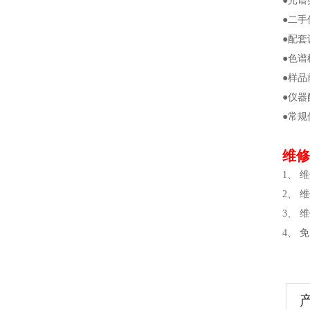
●光
●二
●配
●色
●样
●仪
●常
维修
1、
2、
3、
4、