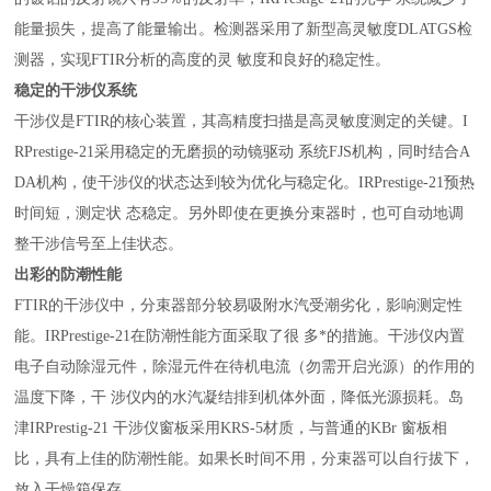
能量损失，提高了能量输出。检测器采用了新型高灵敏度DLATGS检
测器，实现FTIR分析的高度的灵 敏度和良好的稳定性。
稳定的干涉仪系统
干涉仪是FTIR的核心装置，其高精度扫描是高灵敏度测定的关键。I
RPrestige-21采用稳定的无磨损的动镜驱动 系统FJS机构，同时结合A
DA机构，使干涉仪的状态达到较为优化与稳定化。IRPrestige-21预热
时间短，测定状 态稳定。另外即使在更换分束器时，也可自动地调
整干涉信号至上佳状态。
出彩的防潮性能
FTIR的干涉仪中，分束器部分较易吸附水汽受潮劣化，影响测定性
能。IRPrestige-21在防潮性能方面采取了很 多*的措施。干涉仪内置
电子自动除湿元件，除湿元件在待机电流（勿需开启光源）的作用的
温度下降，干 涉仪内的水汽凝结排到机体外面，降低光源损耗。岛
津IRPrestig-21 干涉仪窗板采用KRS-5材质，与普通的KBr 窗板相
比，具有上佳的防潮性能。如果长时间不用，分束器可以自行拔下，
放入干燥箱保存。