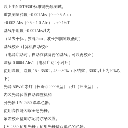
以上由NIST930D标准滤光镜测试。
重复测量精度 ±0.001Abs（0～0.5 Abs）
±0.002 Abs（0.5～1.0 Abs），±0.1%T
基线平坦度 ±0.001Abs以内
（除去干扰，狭缝2nm，波长扫描速度低时）
基线校正 计算机自动校正
（电源启动时，自动存储备份的基线，可以再校正）
漂移 0.0004 Abs/h（电源启动2小时后）
使用温度、湿度 15～350C，45～80%（不结露，300C以上为70%以
下）
光源 50W卤素灯（长寿命2000H型）；灯（插座型），
内装光源位置自动调整机构
分光器 UV-2450 单单色器。
使用高性能闪耀全息光栅。
象差校正型却尔尼特尔纳装置。
UV-2550 衍射光栅：衍射光栅型双单色的色器。