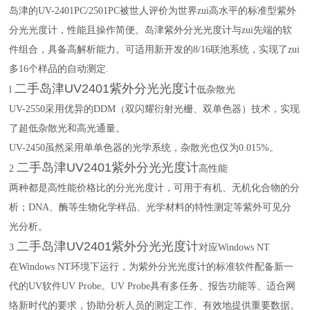
岛津的UV-2401PC/2501PC被世人评价为世界zui高水平的标准型紫外
分光光度计，性能且操作简便。岛津紫外分光光度计与zui先端的软
件组合，具备高解析能力。可适用新开发的8/16联池系统，实现了zui
多16个样品的自动测定.
二手岛津UV2401紫外分光光度计
l
低杂散光
UV-2550采用优异的DDM（双闪耀衍射光栅、双单色器）技术，实现
了超低杂散光和高光通量。
UV-2450虽然采用单单色器的光学系统，杂散光也仅为0.015%。
二手岛津UV2401紫外分光光度计
2
高性能
两种都是高性能价格比的分光光度计，可用于有机、无机化合物的分
析；DNA、酶等生物化学样品、光学材料的特性测定等紫外可见分
光分析。
二手岛津UV2401紫外分光光度计
3
对应Windows NT
在Windows NT环境下运行，为紫外分光光度计的标准软件配备新一
代的UV软件UV Probe。UV Probe具有多任务、报告功能等、适合网
络新时代的要求，协助分析人员的测定工作、有效地提供重要数据。