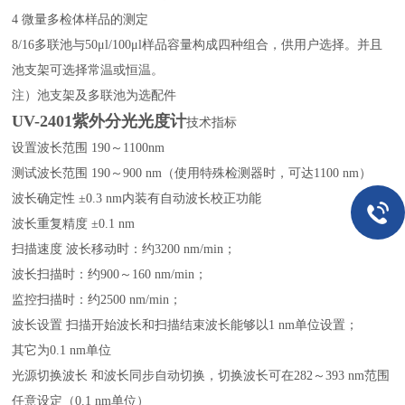
4 微量多检体样品的测定
8/16多联池与50μl/100μl样品容量构成四种组合，供用户选择。并且
池支架可选择常温或恒温。
注）池支架及多联池为选配件
UV-2401紫外分光光度计
技术指标
设置波长范围 190～1100nm
测试波长范围 190～900 nm（使用特殊检测器时，可达1100 nm）
波长确定性 ±0.3 nm内装有自动波长校正功能
波长重复精度 ±0.1 nm
扫描速度 波长移动时：约3200 nm/min；
波长扫描时：约900～160 nm/min；
监控扫描时：约2500 nm/min；
波长设置 扫描开始波长和扫描结束波长能够以1 nm单位设置；
其它为0.1 nm单位
光源切换波长 和波长同步自动切换，切换波长可在282～393 nm范围
任意设定（0.1 nm单位）