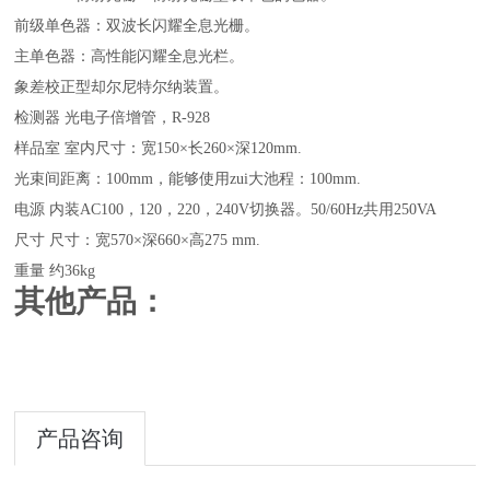
前级单色器：双波长闪耀全息光栅。
主单色器：高性能闪耀全息光栏。
象差校正型却尔尼特尔纳装置。
检测器 光电子倍增管，R-928
样品室 室内尺寸：宽150×长260×深120mm.
光束间距离：100mm，能够使用zui大池程：100mm.
电源 内装AC100，120，220，240V切换器。50/60Hz共用250VA
尺寸 尺寸：宽570×深660×高275 mm.
重量 约36kg
其他产品：
产品咨询