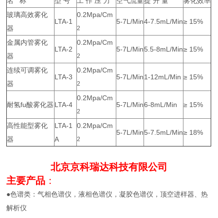
名 称
型 号
工 作 压 力
空气流量
提 升 量
雾化效率
玻璃高效雾化
0.2Mpa/Cm
LTA-1
5-7L/Min
4-7.5mL/Min
≥ 15%
器
2
金属内管雾化
0.2Mpa/Cm
LTA-2
5-7L/Min
5.5-8mL/Min
≥ 15%
器
2
连续可调雾化
0.2Mpa/Cm
LTA-3
5-7L/Min
1-12mL/Min
≥ 15%
器
2
0.2Mpa/Cm
耐氢fu酸雾化器
LTA-4
5-7L/Min
6-8mL/Min
≥ 15%
2
高性能型雾化
LTA-1
0.2Mpa/Cm
5-7L/Min
5-7.5mL/Min
≥ 18%
器
A
2
北京京科瑞达科技有限公司
主要产品
：
●色谱类：气相色谱仪，液相色谱仪，凝胶色谱仪，顶空进样器、热
解析仪