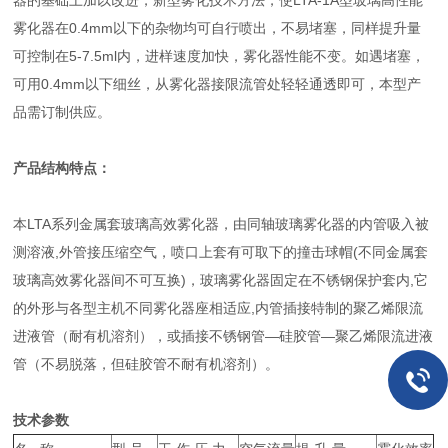
器的基础上加以改进，新型雾化技术方法，使LTA-1A型玻璃高性能
雾化器在0.4mm以下的杂物均可自行喷出，不易堵塞，同样提升量
可控制在5-7.5ml内，进样速度加快，雾化器性能不变。如遇堵塞，
可用0.4mm以下细丝，从雾化器接限流管处轻轻通透即可，本型产
品需订制供应。
产品结构特点：
本LTA系列金属套玻璃高效雾化器，由同轴玻璃雾化器的内管吸入被
测溶液,外管接压缩空气，喷口上套有可取下的撞击球帽(不同金属套
玻璃高效雾化器间不可互换)，玻璃雾化器固定在不锈钢保护套内,它
的外形与各型主机不同雾化器座相适应,内管插接特制的聚乙烯限流
进液管（耐有机溶剂），或插接不锈钢管—硅胶管—聚乙烯限流进液
管（不易脱落，但硅胶管不耐有机溶剂）。
技术参数