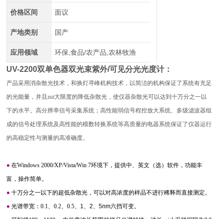
价格区间
面议
产地类别
国产
应用领域
环保,食品/农产品,农林牧渔
UV-2200双单色器双光束紫外/可见分光光度计
：
产品采用消杂散光技术，和换灯寻峰机构技术，以简洁的机构保证了系统有充足
的光能量，并且zui大限度的降低杂散光，使仪器杂散光可以达到十万分之一以
下的水平。高分辨率信号采集系统；高性能弱信号程控放大系统、多级滤波器组
成的信号处理系统及高性能的模数转换系统等高质量的电器系统保证了仪器运行
的高稳定性与测量的高准确度。
●
在Windows 2000/XP/Vista/Win 7环境下，提供中、英文（选）软件，功能丰
富，操作简单。
●
十万分之一以下的超低杂散光，可以对高浓度的样品不进行稀释而直接测定。
●
光谱带宽：0.1、0.2、0.5
、
1
、
2
、
5nm
六挡可变。