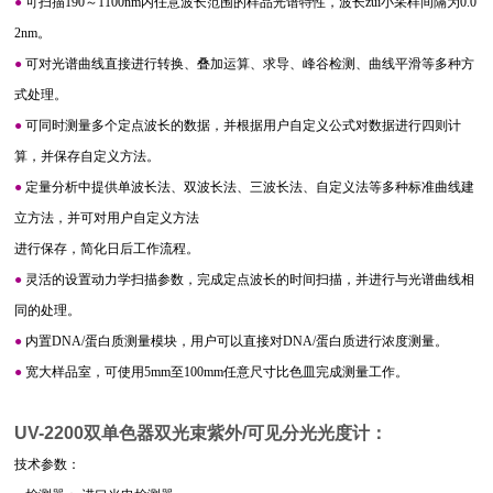
●
可扫描190～1100nm内任意波长范围的样品光谱特性，波长zui小采样间隔为0.0
2nm。
●
可对光谱曲线直接进行转换、叠加运算、求导、峰谷检测、曲线平滑等多种方
式处理。
●
可同时测量多个定点波长的数据，并根据用户自定义公式对数据进行四则计
算，并保存自定义方法。
●
定量分析中提供单波长法、双波长法、三波长法、自定义法等多种标准曲线建
立方法，并可对用户自定义方法
进行保存，简化日后工作流程。
●
灵活的设置动力学扫描参数，完成定点波长的时间扫描，并进行与光谱曲线相
同的处理。
●
内置DNA/蛋白质测量模块，用户可以直接对DNA/蛋白质进行浓度测量。
●
宽大样品室，可使用5mm至100mm任意尺寸比色皿完成测量工作。
UV-2200双单色器双光束紫外/可见分光光度计
：
技术参数：