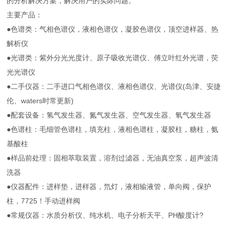
的分析解决方案，解决用户的实际问题。
主要产品：
●色谱类：气相色谱仪，液相色谱仪，凝胶色谱仪，顶空进样器、热
解析仪
●光谱类：紫外分光光度计、原子吸收光谱仪、傅立叶红外光谱，荧
光光谱仪
●二手仪器：二手进口气相色谱仪、液相色谱仪、光谱仪(岛津、安捷
伦、waters时常更新)
●配套设备：氢气发生器、氮气发生器、空气发生器、氧气发生器
●色谱柱：毛细管色谱柱，填充柱，液相色谱柱，凝胶柱，糖柱，氨
基酸柱
●样品前处理：固相萃取装置，溶剂过滤器，无油真空泵，超声波清
洗器
●仪器配件：进样垫，进样器，氘灯，液相输液管，单向阀，保护
柱，7725！手动进样阀
●常规仪器：水质分析仪、纯水机、电子分析天平、PH酸度计?