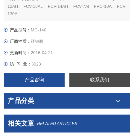
12AH、FCV-13AL、FCV-14AH、FCV-7Al、FRC-10A、FCV-
130AL
岛津二手液相脱气单元DGU-12A、DGU-14A、DGU-12AM、
DGU-14AM、SUS Mixer-8A分析型、SUS Mixer-8A制备型
产品型号：
MG-140
厂商性质：
经销商
更新时间：
2016-04-21
访 问 量：
3023
产品咨询
联系我们
产品分类
相关文章
RELATED ARTICLES