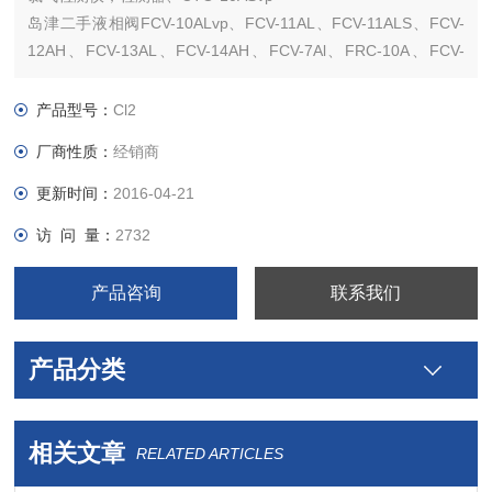
岛津二手液相阀FCV-10ALvp、FCV-11AL、FCV-11ALS、FCV-
12AH、FCV-13AL、FCV-14AH、FCV-7Al、FRC-10A、FCV-
130AL
岛津二手液相脱气单元DGU-12A、DGU-14A、DGU-12AM、
产品型号：
Cl2
DGU-14AM、SUS Mixer-8
厂商性质：
经销商
更新时间：
2016-04-21
访 问 量：
2732
产品咨询
联系我们
产品分类
相关文章
RELATED ARTICLES