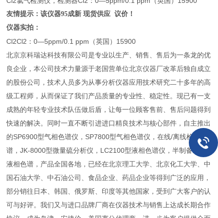
Cl2氯气检测仪，检测器Cl2：0—5ppm/0.1 ppm（英国）15900
友情提示：该仪器95成新 现货供应 议价！
仪器实拍：
Cl2Cl2：0—5ppm/0.1 ppm（英国）15900
北京京科瑞达科技有限公司是专业以生产、销售、售后为一条龙的优
良企业，本公司技术力量源于老国营单位北京仪器厂改革后独自成立
的股份公司，技术人员多为从事分析仪器应用技术研究二十多年的高
级工程师，从而保证了我们产品质量的专业性、稳定性。现已有一支
成熟的年轻专业技术队伍做后盾，让每一位顾客售前、售后问题得到
快速的解决。同时一直不断引进进口精良技术与核心部件，自主推出
的SP6900型气相色谱仪，SP7800型气相色谱仪，在线/离线检测色
谱，JK-8000型微量硫分析仪，LC2100型液相色谱仪，半制备/制备
液相色谱，产品全国各地，已经在北京理工大学、北京化工大学、中
国石油大学、中石油公司、食品企业、药品企业等得到广泛的应用，
部分销往日本、韩国、俄罗斯、印度等其他国家，受到广大客户的认
可与好评。我们又与进口品牌厂商在仪器技术与销售上达成长期合作