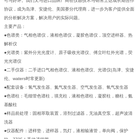
可与好评。我们又与进口品牌厂商在仪器技术与销售上达成长期合作
协议，成为岛津、安捷伦、美国赛分代理商，进一步为客户提供全面
的分析解决方案，解决用户的实际问题。
主要产品：
●色谱类：气相色谱仪，液相色谱仪，凝胶色谱仪，顶空进样器、热
解析仪
●光谱类：紫外分光光度计、原子吸收光谱仪、傅立叶红外光谱，荧
光光谱仪
●二手仪器：二手进口气相色谱仪、液相色谱仪、光谱仪(岛津、安捷
伦、waters时常更新)
●配套设备：氢气发生器、氮气发生器、空气发生器、氧气发生器
●色谱柱：毛细管色谱柱，填充柱，液相色谱柱，凝胶柱，糖柱，氨
基酸柱
●样品前处理：固相萃取装置，溶剂过滤器，无油真空泵，超声波清
洗器
●仪器配件：进样垫，进样器，氘灯，液相输液管，单向阀，保护