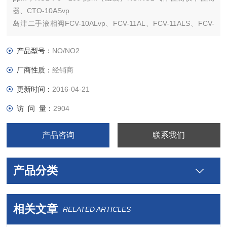
器、CTO-10ASvp
岛津二手液相阀FCV-10ALvp、FCV-11AL、FCV-11ALS、FCV-
12AH、FCV-13AL、FCV-14AH、FCV-7Al、FRC-10A、FCV-
130AL
产品型号：
NO/NO2
岛津二手液相脱气单元DGU-12A、DGU-14A、DGU
厂商性质：
经销商
更新时间：
2016-04-21
访 问 量：
2904
产品咨询
联系我们
产品分类
相关文章
RELATED ARTICLES