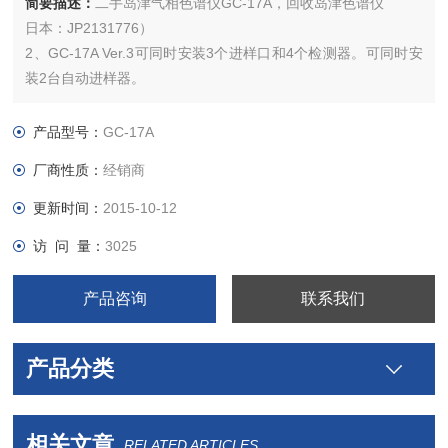
简要描述：
二手岛津气相色谱仪GC-17A，回收岛津色谱仪
日本：JP2131776）
2、GC-17A Ver.3可同时安装3个进样口和4个检测器。可同时安
装2台自动进样器。
3、GC-17A Ver.3 PTV和OCI是同一个进样口，用键盘可完成
PTV到OCI的转换。
产品型号：
GC-17A
4、GC-17A Ver.3可设定一周的程序来自动分析。
厂商性质：
经销商
5、GC-17A Ver.3
更新时间：
2015-10-12
访 问 量：
3025
产品咨询
联系我们
产品分类
相关文章
RELATED ARTICLES