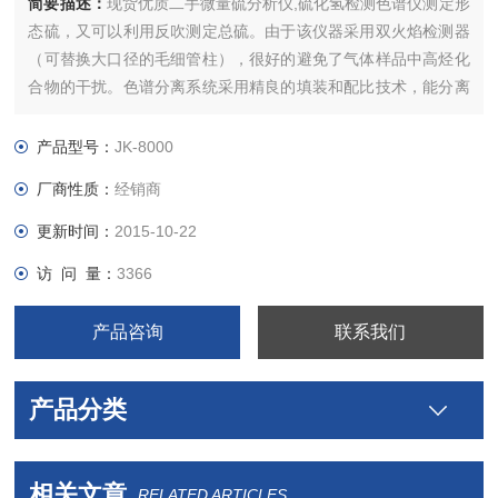
简要描述：
现货优质二手微量硫分析仪,硫化氢检测色谱仪测定形
态硫，又可以利用反吹测定总硫。由于该仪器采用双火焰检测器
（可替换大口径的毛细管柱），很好的避免了气体样品中高烃化
合物的干扰。色谱分离系统采用精良的填装和配比技术，能分离
所有的形态硫化物，该仪器的性能和技术能与国外仪器相媲美。
产品型号：
JK-8000
厂商性质：
经销商
更新时间：
2015-10-22
访 问 量：
3366
产品咨询
联系我们
产品分类
相关文章
RELATED ARTICLES