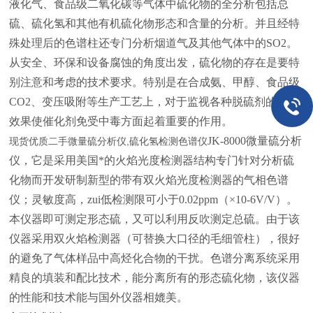
液化气、食品级二氧化碳等气体中硫化物的全分析包括总
硫、硫化氢和其他有机硫化物形态和含量的分析。并且经特
殊处理后的色谱柱还专门分析烟道气及其他气体中的SO2。
从安全、环保和设备腐蚀的角度出发，硫化物的存在是要特
别注意和考虑的技术要求。特别是在合成氨、甲醇、食品级
CO2、变压吸附等生产工艺上，对于监视各种脱硫剂的脱硫
效果使催化剂免受中毒方面起着重要的作用。
JK-8000微量硫分析
现货优质二手微量硫分析仪,硫化氢检测色谱仪
仪，它是采用美国*的火焰光度检测器结构专门针对分析硫
化物而开发研制新型的带有双火焰光度检测器的气相色谱
仪；灵敏度高，zui低检测限可小于0.02ppm（×10-6V/V）。
本仪器即可测定形态硫，又可以利用反吹测定总硫。由于该
仪器采用双火焰检测器（可替换大口径的毛细管柱），很好
的避免了气体样品中高烃化合物的干扰。色谱分离系统采用
精良的填装和配比技术，能分离所有的形态硫化物，该仪器
的性能和技术能与国外仪器相媲美。