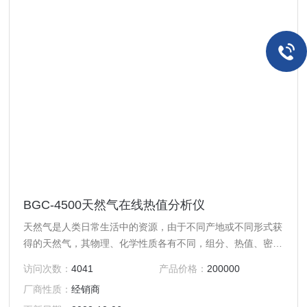
BGC-4500天然气在线热值分析仪
天然气是人类日常生活中的资源，由于不同产地或不同形式获
得的天然气，其物理、化学性质各有不同，组分、热值、密度
和燃烧特性等均存在很大差异。在交易时,天然气的热值与密
访问次数：
4041
产品价格：
200000
度是是天然气质量的重要参数，热值直接影响了交易价格，为
厂商性质：
经销商
了当前监测需要我们研发了成套在线天然气热值检测系统的仪