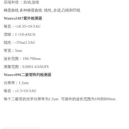
压缩补偿 ：自动,连续
梯度曲线 多种梯度曲线: 线性, 步进,凸线和凹线
Waters2487
紫外检测器
噪音：<±0.35×10-5AU
漂移：1 ×10-4AU/h
线性：<5%at2.5AU
带宽：5nm
波长范围：190-700nm
测量范围：0.0001-4.0AUFS
Waters996
二极管阵列检测器
分辨率：1.2nm
噪音：±1.5×10-5AU
每个二极管的光学分辨率为1.2nm 可操作的波长范围为190到800nm