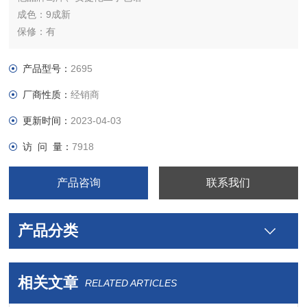
成色：9成新
保修：有
服务：上门安装培训
特点：
产品型号：
2695
溶剂管理系统：相互独立控制的线性双柱塞驱动装置,双压力传感
厂商性质：
经销商
器
反馈回路, 无脉动, 无需混合器和阻尼器
更新时间：
2023-04-03
访 问 量：
7918
产品咨询
联系我们
产品分类
相关文章
RELATED ARTICLES