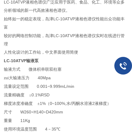
LC-10ATVP
液相色谱仪广泛应用于医药、食品、化工、环境等众多
分析领域的新一代高效液相色谱仪。
岛津LC-10ATVP液相色谱仪
始终如一的稳定表现，
性能出众功能丰
富
岛津LC-10ATVP液相色谱仪
较好的网络控制功能，
实时在线进行管
理
人性化设计的工作站，
中文界面使用简便
LC-10ATVP
输液泵
输液方式
微体积串联双柱塞
40Mpa
zui大输液压力
0.001~9.999mL/min
流量设定范围
0.1%RSD
流量精确度
≤
1%（0~100%,
/
2
）
梯度浓度准确度
±
水
丙酮水溶液
液梯度
W260
H140
D420mm
尺寸
×
×
11Kg
重量
4
35
使用环境温度范围
－
℃