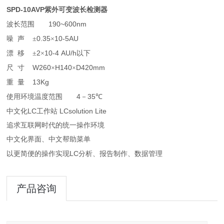
SPD-10AVP
紫外可变波长检测器
190~600nm
波长范围
0.35
10-5AU
噪
声
±
×
2
10-4 AU/h
漂
移
±
×
以下
W260
H140
D420mm
尺
寸
×
×
13Kg
重
量
4
35
使用环境温度范围
－
℃
LC
LCsolution Lite
中文化
工作站
追求互联网时代的统一操作环境
中文化界面、中文帮助菜单
LC
以更简便的操作实现
分析、报告制作、数据管理
产品咨询