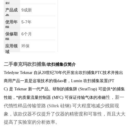
别
产品成
9成新
色
使用年
5-7年
限
保修期
6个月
限
应用领
环保
域
二手泰克玛吹扫捕集
/吹扫捕集仪简介
Teledyne Tekmar 自从20世纪70年代开发出吹扫捕集PTC技术并推出
商用产品一直是这项技术的领dao者，Lumin 吹扫捕集装置(PT
C) 是 Tekmar 新一代产品。研制的捕集阱 (StratTrap) 可提供*的捕集
性，新一
性能，*的质量流量控制器 (MFC) 可保证传输气体的准确
代惰性样品传输管路 (Siltek 硅钢) 可大程度地减少残留现
象，该款仪器不仅提升了仪器的精密度和可靠性，而且大大
提高了实验室的分析效率。