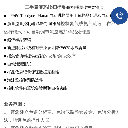
二手泰克玛吹扫捕集
/吹扫捕集仪主要特点
■ 可搭配 Teledyne Tekmar 自动进样器用于多样品处理和自动化运行
控制氮气或氦气流速，在不同
■ 质量流量控制器 (MFC) 可准确
运行模式下可自动调节流速增加样品处理量
■ 超低样品残留
■ 新型除湿系统相对于原设计降低60%水汽含量
的吸附/解吸效率
■ 捕集管填料提供出彩
■ 自动泄漏测试
■ 样品信息记录保证数据完整性
■ 泡沫监控和预防选件
■ 控制软件内置设备诊断和自检功能
业务范围：
1、帮您建立色谱分析室、色谱气路整套改造、色谱分析方
法，培训色谱操作人员。