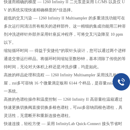
快速而精确的梯度 — 1260 Infinity II 二元泵是采用 LC/MS 以及仅 U
V 的系统实现快速精确梯度的*佳选择。
超低的交叉污染 — 1260 Infinity II Multisampler 的多重清洗功能可在
多次运行间清洁所有相关的进样部件。这一精细的集成功能用三种溶
剂冲洗进样针外部并采用针座反冲程序，可将交叉污染降至 10 ppm
以下。
缩短循环时间 — 得益于安捷伦*的双针头设计，您可以通过两个进样
通道交替运行样品。将循环时间缩短至数秒钟，基本消除了传统的等
待时间，无论对大体积上样还是冲洗步骤，均是如此。
高效的样品处理和流程 — 1260 Infinity Multisampler 采用浅孔板抽
屉，zui多可容纳 16 个微量滴定板和 6144 个样品，是容量zui高的单
一系统。
高效的色谱柱操作和温度控制 — 1260 Infinity II 高容量柱温箱通过
快速更换切换阀直接切换多根色谱柱，可zui多容纳四根色谱柱，具
灵活性，无需断开和重新连接色谱柱。
快速连接，轻松方便 — 采用 InfinityLab Quick-Connect 接头节省时