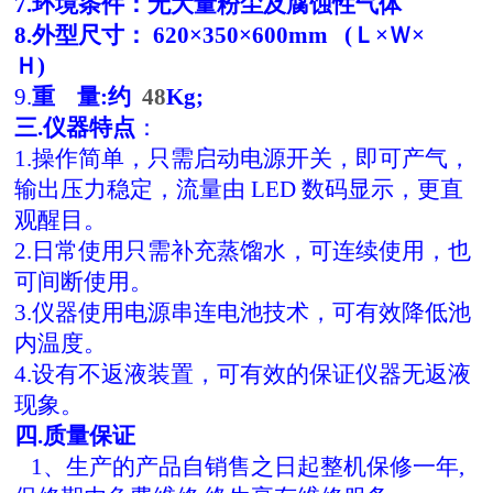
7.环境条件：无大量粉尘及腐蚀性气体
8.外型尺寸：
620
×35
0
×600
mm (
Ｌ×Ｗ×
Ｈ
)
9.
重 量
:
约
48
Kg;
三.仪器特点
：
1.操作简单，只需启动电源开关，即可产气，
输出压力稳定，流量由 LED 数码显示，更直
观醒目。
2.日常使用只需补充蒸馏水，可连续使用，也
可间断使用。
3.仪器使用电源串连电池技术，可有效降低池
内温度。
4.设有不返液装置，可有效的保证仪器无返液
现象。
四.质量保证
1、生产的产品自销售之日起整机保修一年,