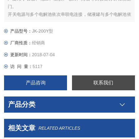
门。
开关电源与多个电解池依次串联电连接，储液罐与多个电解池依
次串联连通,*个电解池的进液口与储液罐连通，其余电解池的进
液口分别与上一个电解池的出液口连通，*个电解池的氧气出口与
产品型号：
JK-200Y型
储液罐连通。JK-200Y型高纯氧气发生器
厂商性质：
经销商
更新时间：
2018-07-04
访 问 量：
5117
产品咨询
联系我们
产品分类
相关文章
RELATED ARTICLES