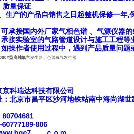
、
质量保证
1、生产的产品自销售之日起整机保修一年,
。
、可承接国内外厂家气相色谱
、
气源仪器的
、承接实验室的气路管道设计与施工工程等
、如操作者使用过程中，遇到产品质量问题
2000Y型高纯氧气
发生器，色谱氧气发生器
京京科瑞达科技有限公司
址：北京市昌平
区沙河地铁站南中海尚湖世
80704681
-
60777189-806
www.hge7。。ｃｏｍ