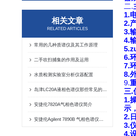
二.
1.
相关文章
2.
RELATED ARTICLES
3.
4.
常用的几种质谱仪及其工作原理
5
.
z
6.
二手吹扫捕集的作用及运用
7.
8
.
水质检测实验室分析仪器配置
9.
岛津LC20A液相色谱仪那些常见的问题如何解决？
三
.
1
安捷伦7820A气相色谱仪简介
示
2
安捷伦Agilent 7890B 气相色谱仪简介
3
4