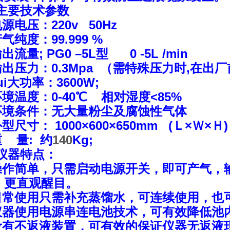
主要技术参数
电源电压：
220v 50Hz
产气纯度：
99.999 %
输出流量
;
P
G
0
–
5L
型
0 -
5L
/min
输出压力：
0.
3
Mpa
（需特殊压力时
,
在出厂
ui大功率：3600
W;
环境温度：
0-40
℃
相对湿度
<
85%
环境条件：无大量粉尘及腐蚀性气体
外型尺寸：
1000
×600×650
mm (
Ｌ×Ｗ×Ｈ
)
重
量
:
约
140
Kg
;
仪器特点：
.操作简单，只需启动电源开关，即可产气，输
，更直观醒目。
.日常使用只需补充蒸馏水，可连续使用，也
.仪器使用电源串连电池技术，可有效降低池
.设有不返液装置，可有效的保证仪器无返液