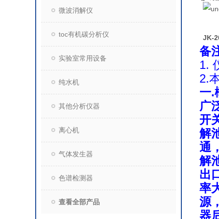
微波消解仪
toc有机碳分析仪
JK-
备
实验室常用设备
1.
2
纯水机
一
.
广
其他分析仪器
开
离心机
解
通
气体发生器
解
出
色谱检测器
率
源
查看全部产品
器