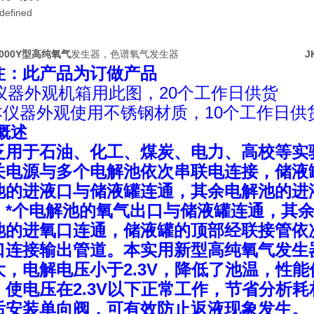
2000Y型高纯氧气
发生器，色谱氧气发生器
J
注：此产品为订做产品
仪器外观机箱用此图，20个工作日供货
.本仪器外观使用不锈钢材质，10个工作日供
概述
泛用于石油、化工、煤炭、电力、高校等实
关电源与多个电解池依次串联电连接，储液罐
池的进液口与储液罐连通，其余电解池的进
，*个电解池的氧气出口与储液罐连通，其
池的进氧口连通，储液罐的顶部经联接管依
口连接输出管道。本实用新型高纯氧气发生
大，电解电压小于2.3V，降低了池温，性
，使电压在2.3V以下正常工作，节省分析
后安装单向阀，可有效防止返液现象发生。