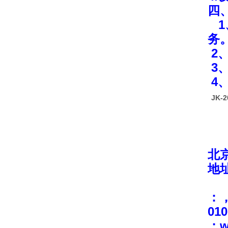
四
务
2
3
4
JK-
北
地
：，
010
；