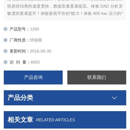
统获得结果的速度更快，数据质量显著提高。体验 DAD 分析灵
敏度的显著提升！体验基线平坦的*能力！体验 600 bar 压力的*
功能！更重要的是它能够*向下兼容您已经建立
的 HPLC 和 RRLC 方法。
产品型号：
1260
厂商性质：
经销商
更新时间：
2016-06-30
访 问 量：
4693
产品咨询
联系我们
产品分类
相关文章
RELATED ARTICLES