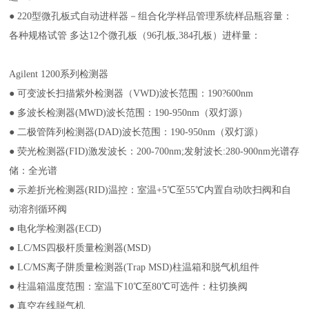
● 220型微孔板式自动进样器－组合化学样品管理系统样品瓶容量：
各种规格试管 多达12个微孔板（96孔板,384孔板）进样量：
Agilent 1200系列检测器
● 可变波长扫描紫外检测器（VWD)波长范围：190?600nm
● 多波长检测器(MWD)波长范围：190-950nm（双灯源）
● 二极管阵列检测器(DAD)波长范围：190-950nm（双灯源）
● 荧光检测器(FID)激发波长：200-700nm;发射波长:280-900nm光谱存
储：全光谱
●
示差折光检测器(RID)温控：室温+5℃至55℃内置自动吹扫阀和自
动溶剂循环阀
● 电化学检测器(ECD)
● LC/MS四极杆质量检测器(MSD)
● LC/MS离子阱质量检测器(Trap MSD)柱温箱和脱气机组件
● 柱温箱温度范围：室温下10℃至80℃可选件：柱切换阀
● 真空在线脱气机