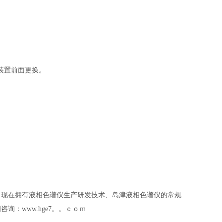
从装置前面更换。
，现在拥有液相色谱仪生产研发技术、岛津液相色谱仪的常规
细咨询：
www.hge7。。ｃｏｍ