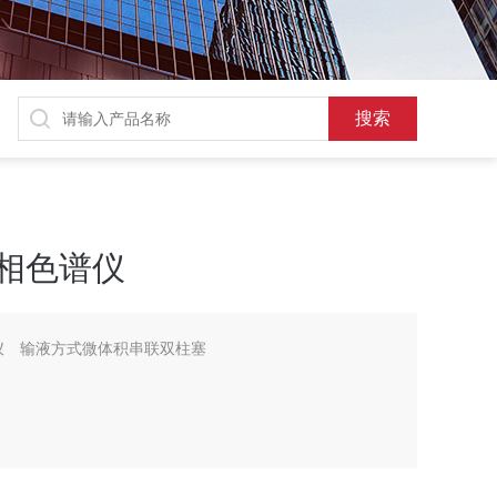
液相色谱仪
谱仪 输液方式微体积串联双柱塞
in