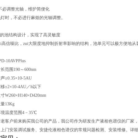
必调整光轴，维护简便化
氘灯时，不必进行麻烦的光轴调整。
的池结构设计，实现了高灵敏度
ui高信噪比，zui大限度地抑制折射率影响的结构，池单元可以极方便地
10AVPPlus
围190～600nm
0.35×10-5AU
2×10-4AU／h以下
260×H140×D420mm
13Kg
境温度范围4－35℃
新老客户前来购买我公司的产品，我公司作为研发生产液相色谱仪的厂家
、上门安装调试服务、安捷伦液相色谱仪的常规问题检测、安装维修。详