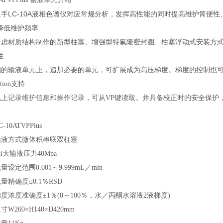
手LC-10A液相色谱仪
对应常规分析，发挥高性能的同时提高维护简便性
低维护频率
考虑材质结构制作的新型柱塞、增强型特氟隆密封圈、柱塞浮动式安装方
性
础的输液单元上，追加必要的单元，可扩展成为高压梯度。梯度的控制也
dation支持
上记录维护信息和操作记录，可从VP键读取。并具备校正时的安全保护，
0ATVPPlus
方式微体积串联双柱塞
大输液压力40Mpa
定范围0.001～9.999mL／min
确度≤0.1％RSD
度准确度±1％(0～100％，水／丙酮水溶液2液梯度)
260×H140×D420mm