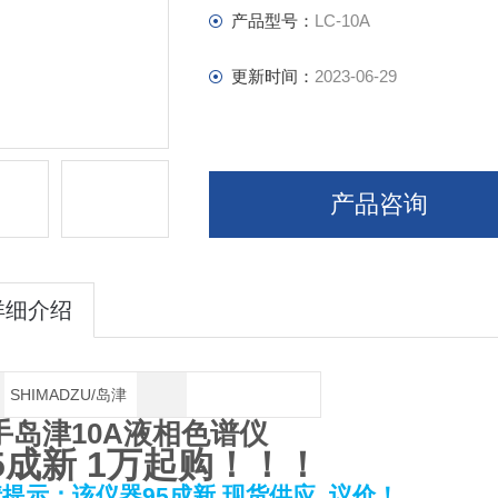
流量精确度≤0.1％RSD
产品型号：
LC-10A
梯度浓度准确度±1％（0～100％
更新时间：
2023-06-29
尺寸W260×H140×D420mm
重量11Kg
产品咨询
使用环境温度范围4－35℃
SPD-10A vp Plus 双波长紫外可
详细介绍
SHIMADZU/岛津
手岛津10A液相色谱仪
5
成新
1
万起购！！！
情提示：该仪器
95
成新
现货供应
议价！