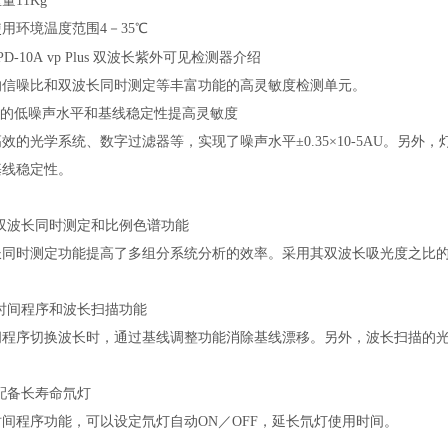
11Kg
环境温度范围4－35℃
PD-10A vp Plus 双波长紫外可见检测器介绍
的信噪比和双波长同时测定等丰富功能的高灵敏度检测单元。
的低噪声水平和基线稳定性提高灵敏度
效的光学系统、数字过滤器等，实现了噪声水平±0.35×10-5AU。另
基线稳定性。
波长同时测定和比例色谱功能
长同时测定功能提高了多组分系统分析的效率。采用其双波长吸光度之比
间程序和波长扫描功能
间程序切换波长时，通过基线调整功能消除基线漂移。另外，波长扫描的
备长寿命氘灯
间程序功能，可以设定氘灯自动ON／OFF，延长氘灯使用时间。