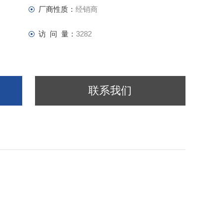
厂商性质：
经销商
，水／丙酮水溶液2液梯度）
访 问 量：
3282
联系我们
见检测器