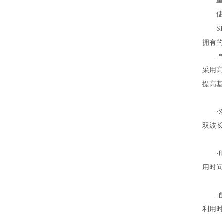
重量
使用
S
拥有
·*
采用高
提高
·双
双波
·时
用时
·配
利用时