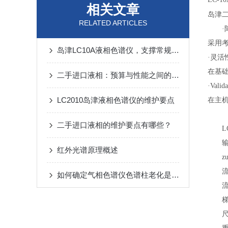
相关文章
岛津二
RELATED ARTICLES
·降
采用
岛津LC10A液相色谱仪，支撑常规实验室色谱分析工作
·灵活
在基
二手进口液相：预算与性能之间的“理性博弈”
·Vali
LC2010岛津液相色谱仪的维护要点
在主机
二手进口液相的维护要点有哪些？
LC-1
输液
红外光谱原理概述
zui
流量设
如何确定气相色谱仪色谱柱老化是否*?
流量精
梯度浓
尺寸W