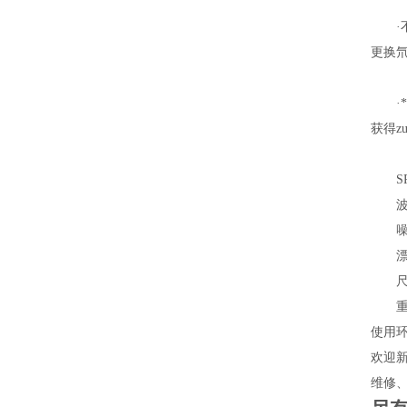
·不
更换
·*
获得z
SPD-
波长范
噪声±
漂移±
尺寸W
重量
使用环
欢迎
维修