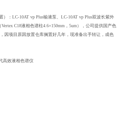
10AT vp Plus输液泵、LC-10AT vp Plus双波长紫外
tex C18液相色谱柱4.6×150mm，5um），公司提供国产色
时间，因项目原因放置仓库搁置好几年，现准备出手转让，成色
一代高效液相色谱仪