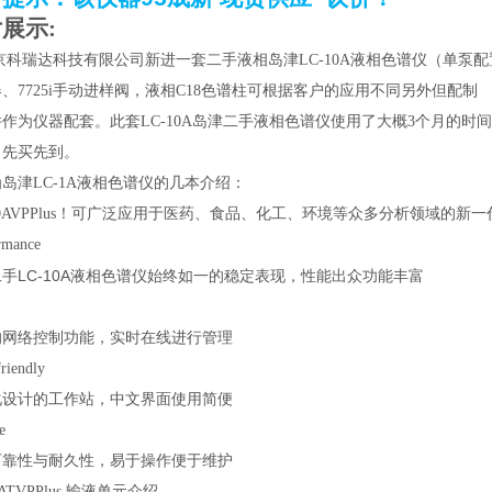
展示:
京科瑞达科技有限
公司新进一套二手液相岛津LC-10A液相色谱仪（单泵配置）：LC-
、7725i手动进样阀，液相C18色谱柱可根据客户的应用不同另外但配制 （Ver
作为仪器配套。此套LC-10A岛津二手液相色谱仪使用了大概3个月的
，先买先到。
岛津LC-1A液相色谱仪的几本介绍：
10AVPPlus！可广泛应用于医药、食品、化工、环境等众多分析领域的新
rmance
手LC-10A液相色谱仪
始终如一的稳定表现，性能出众功能丰富
的网络控制功能，实时在线进行管理
friendly
化设计的工作站，中文界面使用简便
e
可靠性与耐久性，易于操作便于维护
0ATVPPlus 输液单元介绍