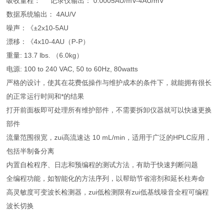
吸收量程： 记录仪输出： 0.0005AU/mV-4AU/mV
数据系统输出： 4AU/V
噪声：《±2x10-5AU
漂移：《4x10-4AU（P-P）
重量: 13.7 lbs. （6.0kg）
电源: 100 to 240 VAC, 50 to 60Hz, 80watts
严格的设计，使其在花费低操作与维护成本的条件下，就能拥有很长
的正常运行时间和*的结果
打开前面板即可处理所有维护部件，不需要拆卸仪器就可以快速更换
部件
流量范围很宽，zui高流速达 10 mL/min，适用于广泛的HPLC应用，
包括半制备分离
内置自检程序、日志和预编程的测试方法，有助于快速判断问题
全编程功能，如智能化的方法序列，以帮助节省溶剂和延长柱寿命
高灵敏度可变波长检测器，zui低检测限有zui低基线噪音全程可编程
波长切换