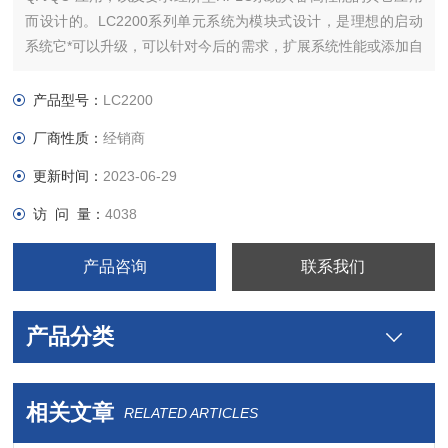
而设计的。LC2200系列单元系统为模块式设计，是理想的启动
系统它*可以升级，可以针对今后的需求，扩展系统性能或添加自
动化和检测器组件，从而保护了您的投资在LC2200系列单元系
统具有的耐用性、可靠性，以及许多内置的高效功能.
产品型号：
LC2200
厂商性质：
经销商
更新时间：
2023-06-29
访 问 量：
4038
产品咨询
联系我们
产品分类
相关文章
RELATED ARTICLES